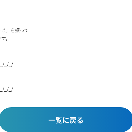
ルビ」を振って
です。
_/_/_/
_/_/_/
一覧に戻る