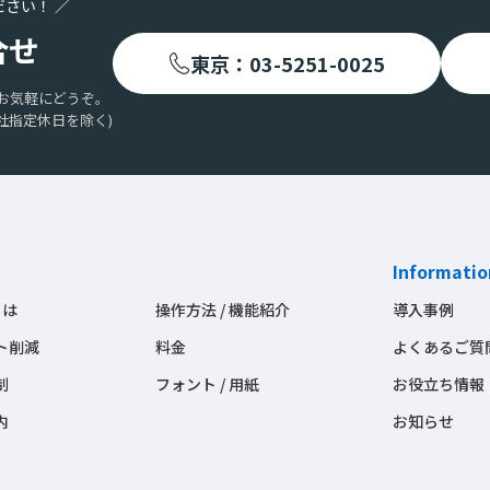
ださい！ ／
合せ
東京：03-5251-0025
お気軽にどうぞ。
社指定休日を除く)
Informatio
とは
操作方法 / 機能紹介
導入事例
ト削減
料金
よくあるご質
制
フォント / 用紙
お役立ち情報
内
お知らせ