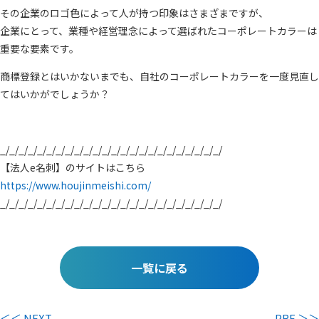
その企業のロゴ色によって人が持つ印象はさまざまですが、
企業にとって、業種や経営理念によって選ばれたコーポレートカラーは
重要な要素です。
商標登録とはいかないまでも、自社のコーポレートカラーを一度見直し
てはいかがでしょうか？
_/_/_/_/_/_/_/_/_/_/_/_/_/_/_/_/_/_/_/_/_/_/_/_/
【法人e名刺】のサイトはこちら
https://www.houjinmeishi.com/
_/_/_/_/_/_/_/_/_/_/_/_/_/_/_/_/_/_/_/_/_/_/_/_/
一覧に戻る
＜＜ NEXT
PRE ＞＞