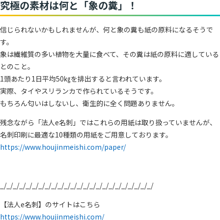
究極の素材は何と「象の糞」！
信じられないかもしれませんが、何と象の糞も紙の原料になるそうで
す。
象は繊維質の多い植物を大量に食べて、その糞は紙の原料に適している
とのこと。
1頭あたり1日平均50㎏を排出すると言われています。
実際、タイやスリランカで作られているそうです。
もちろん匂いはしないし、衛生的に全く問題ありません。
残念ながら「法人e名刺」ではこれらの用紙は取り扱っていませんが、
名刺印刷に最適な10種類の用紙をご用意しております。
https://www.houjinmeishi.com/paper/
_/_/_/_/_/_/_/_/_/_/_/_/_/_/_/_/_/_/_/_/_/_/_/_/
【法人e名刺】のサイトはこちら
https://www.houjinmeishi.com/