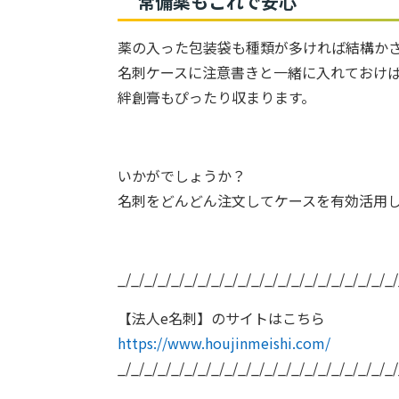
常備薬もこれで安心
薬の入った包装袋も種類が多ければ結構か
名刺ケースに注意書きと一緒に入れておけ
絆創膏もぴったり収まります。
いかがでしょうか？
名刺をどんどん注文してケースを有効活用しま
_/_/_/_/_/_/_/_/_/_/_/_/_/_/_/_/_/_/_/_/_/
【法人e名刺】のサイトはこちら
https://www.houjinmeishi.com/
_/_/_/_/_/_/_/_/_/_/_/_/_/_/_/_/_/_/_/_/_/