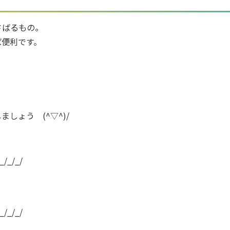
さばるもの。
ば便利です。
しょう (^▽^)/
_/_/_/
_/_/_/