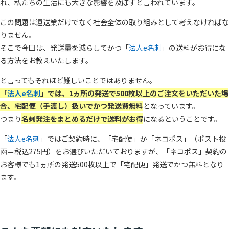
れ、私たちの生活にも大きな影響を及ぼすと言われています。
この問題は運送業だけでなく社会全体の取り組みとして考えなければな
りません。
そこで今回は、発送量を減らしてかつ「
法人e名刺
」の送料がお得にな
る方法をお教えいたします。
と言ってもそれほど難しいことではありません。
「
法人e名刺
」では、1ヵ所の発送で500枚以上のご注文をいただいた場
合、宅配便（手渡し）扱いでかつ発送費無料
となっています。
つまり
名刺発注をまとめるだけで送料がお得
になるということです。
「
法人e名刺
」ではご契約時に、「宅配便」か「ネコポス」（ポスト投
函＝税込275円）をお選びいただいておりますが、「ネコポス」契約の
お客様でも1ヵ所の発送500枚以上で「宅配便」発送でかつ無料となり
ます。