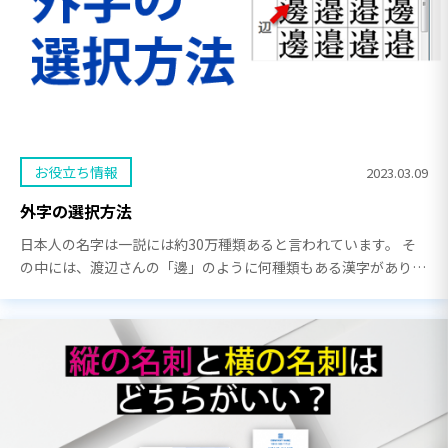
お役立ち情報
2023.03.09
外字の選択方法
日本人の名字は一説には約30万種類あると言われています。 そ
の中には、渡辺さんの「邊」のように何種類もある漢字があり
PCでは表示できないいわゆる外字や旧字を使用している名字が
数多くあります。 そんな文字も名刺に正しく表記 […]