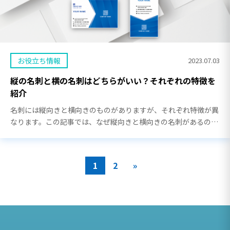
お役立ち情報
2023.07.03
縦の名刺と横の名刺はどちらがいい？それぞれの特徴を
紹介
名刺には縦向きと横向きのものがありますが、それぞれ特徴が異
なります。この記事では、なぜ縦向きと横向きの名刺があるの
か、それぞれの名刺の特徴はなんなのか解説します。また、縦向
き・横向きの名刺を選ぶ際の注意点や、それぞれの名 […]
ペ
1
2
»
ー
ジ
ナ