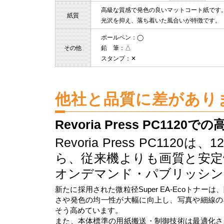
高級な質感で発色の良いマットコート紙です
紙質
光沢を抑え、落ち着いた風合いが特徴です。
ポールペン
：◯
その他
鉛 筆
：△
スタンプ
：✕
他社と品質に差があり
Revoria Press PC1120
Revoria Press PC11
ら、従来機よりも画質と安定
オンデマンド・パブリッシン
新たに採用された微粒径Super EA-Ecoトナー
さや発色の均一性が大幅に向上し、写真や細線の
そう高めています。
また、本体標準の用紙搬送・制御技術は最適化さ