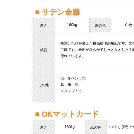
■ サテン金藤
180kg
白色
厚さ
紙の色
格調と気品を備えた最高級印刷用紙です。文
可能です。表面が滑らかでしっとりとした手
紙質
優れています。
ポールペン
：◎
鉛 筆
：◎
その他
スタンプ
：△
■ OKマットカード
180kg
ソフトな肌色で
厚さ
紙の色