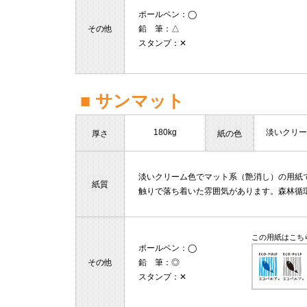
ポールペン
：◯
その他
鉛 筆
：△
スタンプ
：✕
■ サンマット
180kg
淡いクリー
厚さ
紙の色
淡いクリーム色でマット系（艶消し）の用紙
紙質
触りで落ち着いた雰囲気があります。森林循
この用紙はこち
ポールペン
：◯
その他
鉛 筆
：◎
スタンプ
：✕