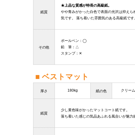
★上品な質感が特長の高級紙。
やや青みがかった白色で表面の光沢は抑えら
紙質
気です。 落ち着いた雰囲気のある高級紙です
ポールペン
：◯
鉛 筆
：△
その他
スタンプ
：✕
■ ベストマット
180kg
クリー
厚さ
紙の色
少し黄色味がかったマットコート紙です。
紙質
落ち着いた感じの気品あふれる風合いが魅力