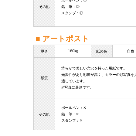
ポールペン
：◎
その他
鉛 筆
：◎
スタンプ
：◎
■ アートポスト
180kg
白色
厚さ
紙の色
滑らかで美しい光沢を持った用紙です。
光沢性があり彩度が高く、カラーの顔写真を
紙質
適しています。
※写真に最適です。
ポールペン
：✕
鉛 筆
：✕
その他
スタンプ
：✕