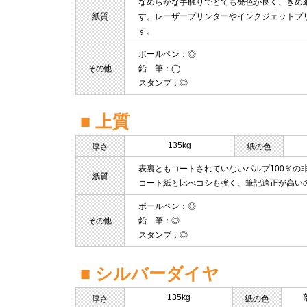
なめらかな手触りでとても発色が良く、きめ
紙質
す。レーザープリンターやインクジェットプ
す。
ポールペン
：◎
その他
鉛 筆
：◯
スタンプ
：◎
■ 上質
135kg
厚さ
紙の色
表裏ともコートされていないパルプ100％の
紙質
コート紙と比べコシも強く、筆記適正が高い
ポールペン
：◎
その他
鉛 筆
：◎
スタンプ
：◎
■ シルバーダイヤ
135kg
厚さ
紙の色