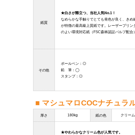
★白さが際立つ、当社人気No.1！
なめらかな手触りでとても発色が良く、きめ
紙質
が特徴の最高級上質紙です。レーザープリン
のよい環境対応紙（FSC森林認証パルプ配合
ポールペン
：◎
鉛 筆
：◯
その他
スタンプ
：◎
■ マシュマロCOCナチュラ
180kg
クリーム
厚さ
紙の色
★やわらかなクリーム色が人気です。