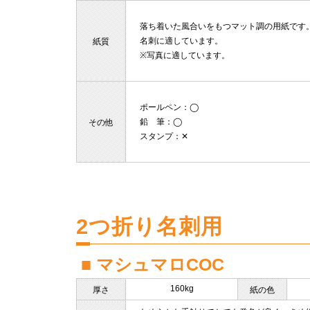
落ち着いた風合いをもつマット調の用紙です
名刺に適しています。
紙質
※写真に適しています。
ポールペン
：◯
鉛 筆
：◯
その他
スタンプ
：✕
2つ折り名刺用
■ マシュマロCOC
160kg
厚さ
紙の色