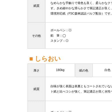
なめらかな手触りで発色も良く、柔らかなク
紙質
す。きめ細やかな滑らかさで筆記適正が良く
環境対応紙（FSC森林認証パルプ配合）です
ポールペン
：◎
鉛 筆
：◯
その他
スタンプ
：◎
■ しらおい
180kg
白色
厚さ
紙の色
白味が強く表面は表裏ともコートされていな
紙質
ト紙と比べコシが強く、筆記適正が高く水性