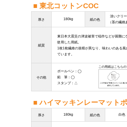
■ 東北コットンCOC
淡いクリー
180kg
厚さ
紙の色
（茎の繊維
東日本大震災の津波被害で稲作などが困難に
使用した用紙。
紙質
1枚1枚繊維の規模が異なり、味わいのある
ています。
この用紙はこちらの
ポールペン
：◯
鉛 筆
：◯
その他
スタンプ
：△
■ ハイマッキンレーマット
180kg
白色
厚さ
紙の色