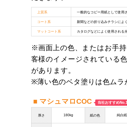
上質系
一般的なコピー用紙として使用
コート系
新聞などの折り込みチラシによ
マットコート系
カタログなどによく使用される
※画面上の色、またはお手持
客様のイメージされている色
があります。
※薄い色のベタ塗りは色ムラ
■ マシュマロCOC
当社おすすめNo.
180kg
純白紙
厚さ
紙の色