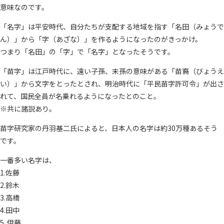
意味なのです。
「名字」は平安時代、自分たちが支配する地域を指す「名田（みょうで
ん）」から「字（あざな）」を作るようになったのがきっかけ。
つまり「名田」の「字」で「名字」となったそうです。
「苗字」は江戸時代に、遠い子孫、末孫の意味がある「苗裔（びょうえ
い）」から文字をとったとされ、明治時代に「平民苗字許可令」が出さ
れて、国民全員が名乗れるようになったとのこと。
※共に諸説あり。
苗字研究家の丹羽基二氏によると、日本人の名字は約30万種あるそう
です。
一番多い名字は、
1.佐藤
2.鈴木
3.高橋
4.田中
5 .伊藤