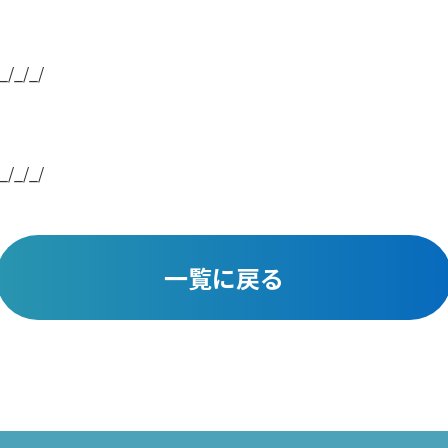
_/_/_/
_/_/_/
一覧に戻る