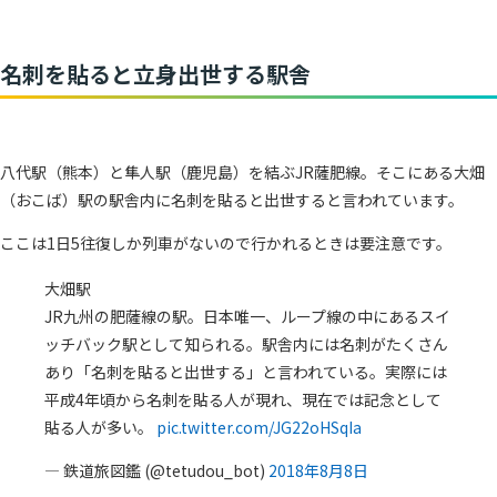
名刺を貼ると立身出世する駅舎
八代駅（熊本）と隼人駅（鹿児島）を結ぶJR薩肥線。そこにある大畑
（おこば）駅の駅舎内に名刺を貼ると出世すると言われています。
ここは1日5往復しか列車がないので行かれるときは要注意です。
大畑駅
JR九州の肥薩線の駅。日本唯一、ループ線の中にあるスイ
ッチバック駅として知られる。駅舎内には名刺がたくさん
あり「名刺を貼ると出世する」と言われている。実際には
平成4年頃から名刺を貼る人が現れ、現在では記念として
貼る人が多い。
pic.twitter.com/JG22oHSqIa
— 鉄道旅図鑑 (@tetudou_bot)
2018年8月8日