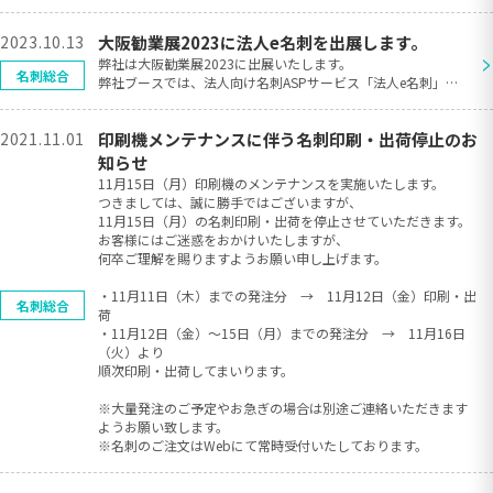
2023.10.13
大阪勧業展2023に法人e名刺を出展します。
>
弊社は大阪勧業展2023に出展いたします。
名刺総合
弊社ブースでは、法人向け名刺ASPサービス「法人e名刺」の
実演デモを行っております。
名刺の編集・申請・発注までの一連の流れを体験いただけま
2021.11.01
印刷機メンテナンスに伴う名刺印刷・出荷停止のお
す。ぜひ、ご来場ください。
展示会： 大阪勧業展2023
知らせ
会 期： 2023年10月18日(水）～19日（木）
11月15日（月）印刷機のメンテナンスを実施いたします。
時 間： 18日 10:00～17:00
つきましては、誠に勝手ではございますが、
19日 09:30～16:00
11月15日（月）の名刺印刷・出荷を停止させていただきます。
会 場： マイドームおおさか（大阪府大阪市中央区本町橋
お客様にはご迷惑をおかけいたしますが、
２−５）
何卒ご理解を賜りますようお願い申し上げます。
ブース： 3F B-05
製 品： 法人向け名刺ASPサービス「法人e名刺」
・11月11日（木）までの発注分 → 11月12日（金）印刷・出
名刺総合
荷
・11月12日（金）～15日（月）までの発注分 → 11月16日
（火）より
順次印刷・出荷してまいります。
※大量発注のご予定やお急ぎの場合は別途ご連絡いただきます
ようお願い致します。
※名刺のご注文はWebにて常時受付いたしております。