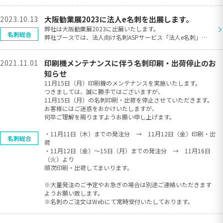
2023.10.13
大阪勧業展2023に法人e名刺を出展します。
>
弊社は大阪勧業展2023に出展いたします。
名刺総合
弊社ブースでは、法人向け名刺ASPサービス「法人e名刺」の
実演デモを行っております。
名刺の編集・申請・発注までの一連の流れを体験いただけま
2021.11.01
印刷機メンテナンスに伴う名刺印刷・出荷停止のお
す。ぜひ、ご来場ください。
展示会： 大阪勧業展2023
知らせ
会 期： 2023年10月18日(水）～19日（木）
11月15日（月）印刷機のメンテナンスを実施いたします。
時 間： 18日 10:00～17:00
つきましては、誠に勝手ではございますが、
19日 09:30～16:00
11月15日（月）の名刺印刷・出荷を停止させていただきます。
会 場： マイドームおおさか（大阪府大阪市中央区本町橋
お客様にはご迷惑をおかけいたしますが、
２−５）
何卒ご理解を賜りますようお願い申し上げます。
ブース： 3F B-05
製 品： 法人向け名刺ASPサービス「法人e名刺」
・11月11日（木）までの発注分 → 11月12日（金）印刷・出
名刺総合
荷
・11月12日（金）～15日（月）までの発注分 → 11月16日
（火）より
順次印刷・出荷してまいります。
※大量発注のご予定やお急ぎの場合は別途ご連絡いただきます
ようお願い致します。
※名刺のご注文はWebにて常時受付いたしております。