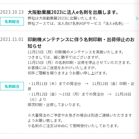
2023.10.13
大阪勧業展2023に法人e名刺を出展します。
>
弊社は大阪勧業展2023に出展いたします。
名刺総合
弊社ブースでは、法人向け名刺ASPサービス「法人e名刺」の
実演デモを行っております。
名刺の編集・申請・発注までの一連の流れを体験いただけま
2021.11.01
印刷機メンテナンスに伴う名刺印刷・出荷停止のお
す。ぜひ、ご来場ください。
展示会： 大阪勧業展2023
知らせ
会 期： 2023年10月18日(水）～19日（木）
11月15日（月）印刷機のメンテナンスを実施いたします。
時 間： 18日 10:00～17:00
つきましては、誠に勝手ではございますが、
19日 09:30～16:00
11月15日（月）の名刺印刷・出荷を停止させていただきます。
会 場： マイドームおおさか（大阪府大阪市中央区本町橋
お客様にはご迷惑をおかけいたしますが、
２−５）
何卒ご理解を賜りますようお願い申し上げます。
ブース： 3F B-05
製 品： 法人向け名刺ASPサービス「法人e名刺」
・11月11日（木）までの発注分 → 11月12日（金）印刷・出
名刺総合
荷
・11月12日（金）～15日（月）までの発注分 → 11月16日
（火）より
順次印刷・出荷してまいります。
※大量発注のご予定やお急ぎの場合は別途ご連絡いただきます
ようお願い致します。
※名刺のご注文はWebにて常時受付いたしております。