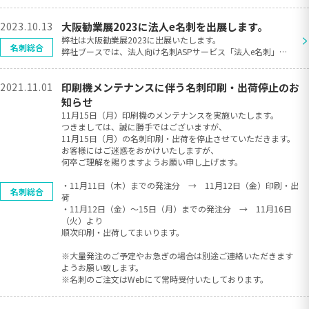
2023.10.13
大阪勧業展2023に法人e名刺を出展します。
>
弊社は大阪勧業展2023に出展いたします。
名刺総合
弊社ブースでは、法人向け名刺ASPサービス「法人e名刺」の
実演デモを行っております。
名刺の編集・申請・発注までの一連の流れを体験いただけま
2021.11.01
印刷機メンテナンスに伴う名刺印刷・出荷停止のお
す。ぜひ、ご来場ください。
展示会： 大阪勧業展2023
知らせ
会 期： 2023年10月18日(水）～19日（木）
11月15日（月）印刷機のメンテナンスを実施いたします。
時 間： 18日 10:00～17:00
つきましては、誠に勝手ではございますが、
19日 09:30～16:00
11月15日（月）の名刺印刷・出荷を停止させていただきます。
会 場： マイドームおおさか（大阪府大阪市中央区本町橋
お客様にはご迷惑をおかけいたしますが、
２−５）
何卒ご理解を賜りますようお願い申し上げます。
ブース： 3F B-05
製 品： 法人向け名刺ASPサービス「法人e名刺」
・11月11日（木）までの発注分 → 11月12日（金）印刷・出
名刺総合
荷
・11月12日（金）～15日（月）までの発注分 → 11月16日
（火）より
順次印刷・出荷してまいります。
※大量発注のご予定やお急ぎの場合は別途ご連絡いただきます
ようお願い致します。
※名刺のご注文はWebにて常時受付いたしております。