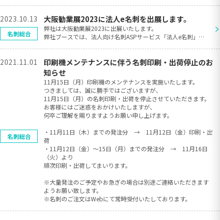
2023.10.13
大阪勧業展2023に法人e名刺を出展します。
>
弊社は大阪勧業展2023に出展いたします。
名刺総合
弊社ブースでは、法人向け名刺ASPサービス「法人e名刺」の
実演デモを行っております。
名刺の編集・申請・発注までの一連の流れを体験いただけま
2021.11.01
印刷機メンテナンスに伴う名刺印刷・出荷停止のお
す。ぜひ、ご来場ください。
展示会： 大阪勧業展2023
知らせ
会 期： 2023年10月18日(水）～19日（木）
11月15日（月）印刷機のメンテナンスを実施いたします。
時 間： 18日 10:00～17:00
つきましては、誠に勝手ではございますが、
19日 09:30～16:00
11月15日（月）の名刺印刷・出荷を停止させていただきます。
会 場： マイドームおおさか（大阪府大阪市中央区本町橋
お客様にはご迷惑をおかけいたしますが、
２−５）
何卒ご理解を賜りますようお願い申し上げます。
ブース： 3F B-05
製 品： 法人向け名刺ASPサービス「法人e名刺」
・11月11日（木）までの発注分 → 11月12日（金）印刷・出
名刺総合
荷
・11月12日（金）～15日（月）までの発注分 → 11月16日
（火）より
順次印刷・出荷してまいります。
※大量発注のご予定やお急ぎの場合は別途ご連絡いただきます
ようお願い致します。
※名刺のご注文はWebにて常時受付いたしております。